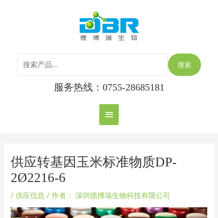
跳
搜
主
至
索：
内
菜
容
单
搜索
服务热线：0755-28685181
Post
navigation
供应转基因玉米标准物质DP-
2Ø2216-6
/
供应信息
/ 作者：
深圳德博瑞生物科技有限公司