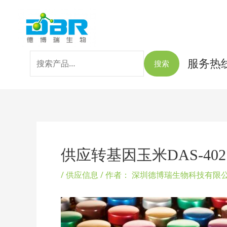
跳
搜
至
索：
内
容
服务热线：
搜索
Post
navigation
供应转基因玉米DAS-402
/
供应信息
/ 作者：
深圳德博瑞生物科技有限