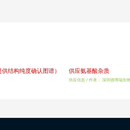
p（提供结构纯度确认图谱）
供应氨基酸杂质
供应信息
/ 作者：
深圳德博瑞生