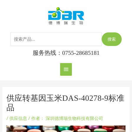
跳
搜
主
至
索：
内
菜
容
单
搜索
服务热线：0755-28685181
Post
navigation
供应转基因玉米DAS-40278-9标准
品
/
供应信息
/ 作者：
深圳德博瑞生物科技有限公司