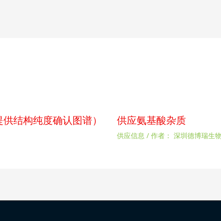
p（提供结构纯度确认图谱）
供应氨基酸杂质
供应信息
/ 作者：
深圳德博瑞生