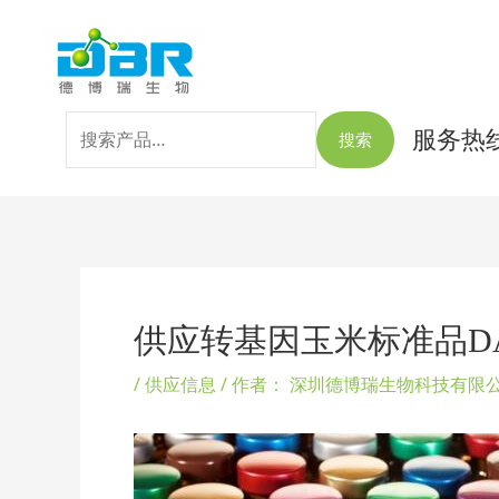
跳
搜
至
索：
内
容
服务热线：
搜索
Post
navigation
供应转基因玉米标准品DAS-
/
供应信息
/ 作者：
深圳德博瑞生物科技有限