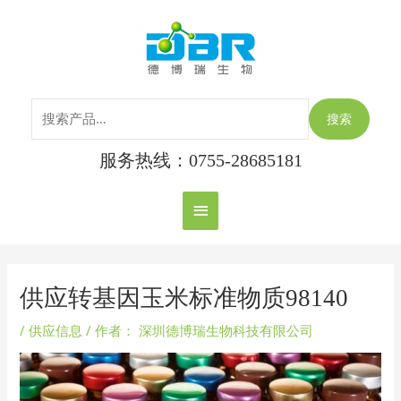
跳
搜
主
至
索：
内
菜
容
单
搜索
服务热线：0755-28685181
Post
navigation
供应转基因玉米标准物质98140
/
供应信息
/ 作者：
深圳德博瑞生物科技有限公司