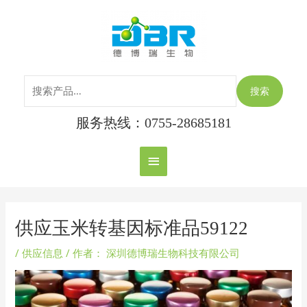
跳
搜
主
至
索：
内
菜
容
单
搜索
服务热线：0755-28685181
Post
navigation
供应玉米转基因标准品59122
/
供应信息
/ 作者：
深圳德博瑞生物科技有限公司