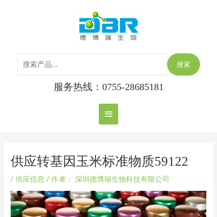
跳
搜
主
至
索：
内
菜
容
单
搜索
服务热线：0755-28685181
Post
navigation
供应转基因玉米标准物质59122
/
供应信息
/ 作者：
深圳德博瑞生物科技有限公司