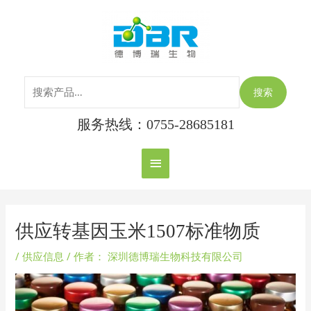
跳
搜
主
至
索：
内
菜
容
单
搜索
服务热线：0755-28685181
Post
navigation
供应转基因玉米1507标准物质
/
供应信息
/ 作者：
深圳德博瑞生物科技有限公司