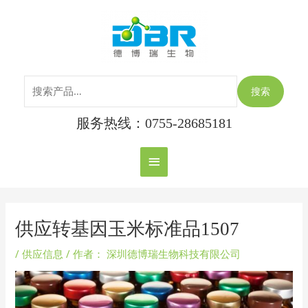
跳
搜
主
至
索：
内
菜
容
单
搜索
服务热线：0755-28685181
Post
navigation
供应转基因玉米标准品1507
/
供应信息
/ 作者：
深圳德博瑞生物科技有限公司