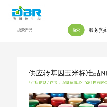
跳
搜
至
索：
内
容
服务热线：
搜索
Post
navigation
供应转基因玉米标准品NK
/
供应信息
/ 作者：
深圳德博瑞生物科技有限