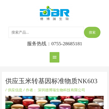
跳
搜
主
至
索：
内
菜
容
单
搜索
服务热线：0755-28685181
Post
navigation
供应玉米转基因标准物质NK603
/
供应信息
/ 作者：
深圳德博瑞生物科技有限公司