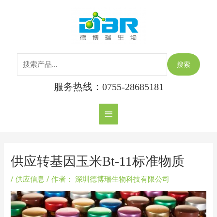
跳
搜
主
至
索：
内
菜
容
单
搜索
服务热线：0755-28685181
Post
navigation
供应转基因玉米Bt-11标准物质
/
供应信息
/ 作者：
深圳德博瑞生物科技有限公司