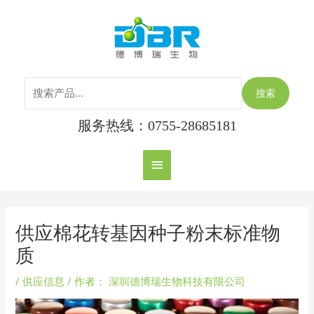
跳
搜
主
至
索：
内
菜
容
单
搜索
服务热线：0755-28685181
Post
navigation
供应棉花转基因种子粉末标准物
质
/
供应信息
/ 作者：
深圳德博瑞生物科技有限公司