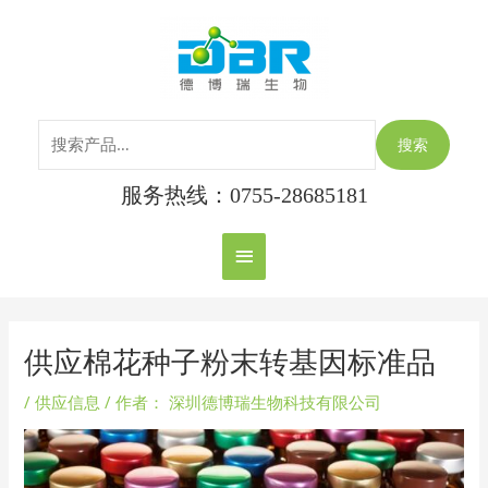
跳
搜
主
至
索：
内
菜
容
单
搜索
服务热线：0755-28685181
Post
navigation
供应棉花种子粉末转基因标准品
/
供应信息
/ 作者：
深圳德博瑞生物科技有限公司