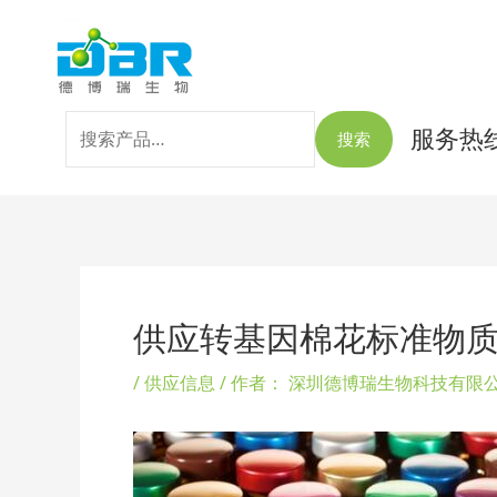
跳
搜
至
索：
内
容
服务热线：
搜索
Post
navigation
供应转基因棉花标准物质281-2
/
供应信息
/ 作者：
深圳德博瑞生物科技有限