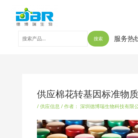
跳
搜
至
索：
内
容
服务热线：
搜索
Post
navigation
供应棉花转基因标准物质G
/
供应信息
/ 作者：
深圳德博瑞生物科技有限