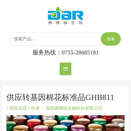
跳
搜
主
至
索：
内
菜
容
单
搜索
服务热线：0755-28685181
Post
navigation
供应转基因棉花标准品GHB811
/
供应信息
/ 作者：
深圳德博瑞生物科技有限公司