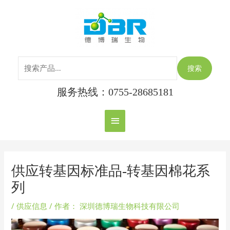
跳
搜
主
至
索：
内
菜
容
单
搜索
服务热线：0755-28685181
Post
navigation
供应转基因标准品-转基因棉花系
列
/
供应信息
/ 作者：
深圳德博瑞生物科技有限公司