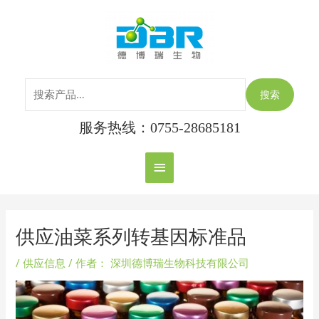
跳
搜
主
至
索：
内
菜
容
单
搜索
服务热线：0755-28685181
Post
navigation
供应油菜系列转基因标准品
/
供应信息
/ 作者：
深圳德博瑞生物科技有限公司