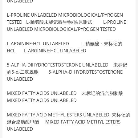
UNLABELED
L-PROLINE UNLABELED MICROBIOLOGICAL/PYROGEN
TESTED L-脯氨酸未标记微生物/热原测试 L-PROLINE
UNLABELED MICROBIOLOGICAL/PYROGEN TESTED
L-ARGININE:HCL UNLABELED L-精氨酸：未标记的
HCL L-ARGININE:HCL UNLABELED
5-ALPHA-DIHYDROTESTOSTERONE UNLABELED 未标记
的5-α-二氢睾酮 5-ALPHA-DIHYDROTESTOSTERONE
UNLABELED
MIXED FATTY ACIDS UNLABELED 未标记的混合脂肪酸
MIXED FATTY ACIDS UNLABELED
MIXED FATTY ACID METHYL ESTERS UNLABELED 未标记的
混合脂肪酸甲酯 MIXED FATTY ACID METHYL ESTERS
UNLABELED