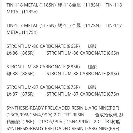
TIN-118 METAL (118SN) 锡-118金属（118SN） TIN-118
METAL (118Sn)
TIN-117 METAL (117SN) 锡-117金属（117SN） TIN-117
METAL (117Sn)
STRONTIUM-86 CARBONATE (86SR) 碳酸
锶-86（86SR） STRONTIUM-86 CARBONATE (86Sr)
STRONTIUM-88 CARBONATE (88SR) 碳酸
锶-88（88SR） STRONTIUM-88 CARBONATE (88Sr)
STRONTIUM-87 CARBONATE (87SR) 碳酸
锶-87（87SR） STRONTIUM-87 CARBONATE (87Sr)
SYNTHESIS-READY PRELOADED RESIN L-ARGININE(PBF)
(13C6,99%;15N4,99%)-2 CL TRT RESIN 合成预载树脂L-
精氨酸（PBF）（13C6,99%；15N4,99%）-2 CL TRT树脂
SYNTHESIS-READY PRELOADED RESIN L-ARGININE(PBF)