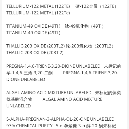
TELLURIUM-122 METAL (122TE) 碲-122金属（122TE）
TELLURIUM-122 METAL (122Te)
TITANIUM-49 OXIDE (49TI ) 钛-49氧化物（49TI）
TITANIUM-49 OXIDE (49Ti )
THALLIC-203 OXIDE (203TL2) 铊-203氧化物（203TL2）
THALLIC-203 OXIDE (203Tl2)
PREGNA-1,4,6-TRIENE-3,20-DIONE UNLABELED 未标记的
孕-1,4,6-三烯-3,20-二酮 PREGNA-1,4,6-TRIENE-3,20-
DIONE UNLABELED
ALGAL AMINO ACID MIXTURE UNLABELED 未标记的藻类
氨基酸混合物 ALGAL AMINO ACID MIXTURE
UNLABELED
5-ALPHA-PREGNAN-3-ALPHA-OL-20-ONE UNLABELED
97% CHEMICAL PURITY 5-α-孕聚糖-3-α-醇-20-酮未标记