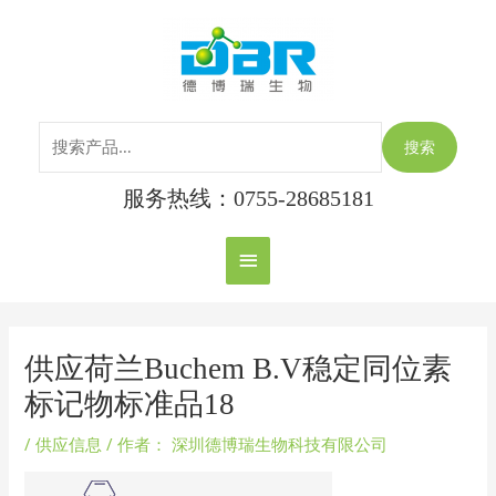
跳
搜
主
至
索：
内
菜
容
单
搜索
服务热线：0755-28685181
Post
navigation
供应荷兰Buchem B.V稳定同位素
标记物标准品18
/
供应信息
/ 作者：
深圳德博瑞生物科技有限公司