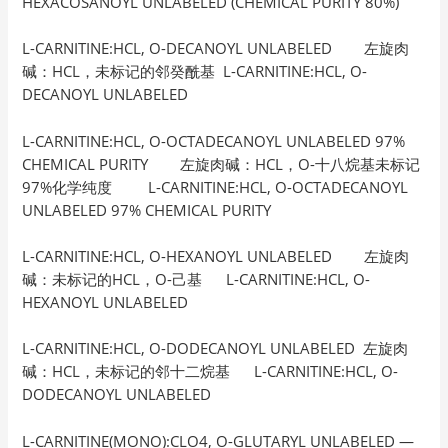
HEXACOSANOYL UNLABELED (CHEMICAL PURITY 80%)
L-CARNITINE:HCL, O-DECANOYL UNLABELED 左旋肉
碱：HCL，未标记的邻癸酰基 L-CARNITINE:HCL, O-
DECANOYL UNLABELED
L-CARNITINE:HCL, O-OCTADECANOYL UNLABELED 97%
CHEMICAL PURITY 左旋肉碱：HCL，O-十八烷基未标记
97%化学纯度 L-CARNITINE:HCL, O-OCTADECANOYL
UNLABELED 97% CHEMICAL PURITY
L-CARNITINE:HCL, O-HEXANOYL UNLABELED 左旋肉
碱：未标记的HCL，O-己基 L-CARNITINE:HCL, O-
HEXANOYL UNLABELED
L-CARNITINE:HCL, O-DODECANOYL UNLABELED 左旋肉
碱：HCL，未标记的邻十二烷基 L-CARNITINE:HCL, O-
DODECANOYL UNLABELED
L-CARNITINE(MONO):CLO4, O-GLUTARYL UNLABELED —