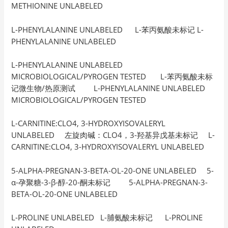
METHIONINE UNLABELED
L-PHENYLALANINE UNLABELED L-苯丙氨酸未标记 L-
PHENYLALANINE UNLABELED
L-PHENYLALANINE UNLABELED
MICROBIOLOGICAL/PYROGEN TESTED L-苯丙氨酸未标
记微生物/热原测试 L-PHENYLALANINE UNLABELED
MICROBIOLOGICAL/PYROGEN TESTED
L-CARNITINE:CLO4, 3-HYDROXYISOVALERYL
UNLABELED 左旋肉碱：CLO4，3-羟基异戊基未标记 L-
CARNITINE:CLO4, 3-HYDROXYISOVALERYL UNLABELED
5-ALPHA-PREGNAN-3-BETA-OL-20-ONE UNLABELED 5-
α-孕聚糖-3-β-醇-20-酮未标记 5-ALPHA-PREGNAN-3-
BETA-OL-20-ONE UNLABELED
L-PROLINE UNLABELED L-脯氨酸未标记 L-PROLINE