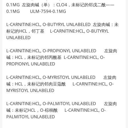
0.1MG 左旋肉碱（单）：CLO4，未标记的邻戊二酰——
0.1MG ULM-7594-0.1MG
L-CARNITINE:HCL, O-BUTYRYL UNLABELED 左旋肉碱：未
标记的HCL，邻丁基 L-CARNITINE:HCL, O-BUTYRYL
UNLABELED
L-CARNITINE:HCL, O-PROPIONYL UNLABELED 左旋肉
碱：HCL，未标记的邻丙酰基 L-CARNITINE:HCL, O-
PROPIONYL UNLABELED
L-CARNITINE:HCL, O-MYRISTOYL UNLABELED 左旋肉
碱：HCL，未标记的邻肉豆蔻酰 L-CARNITINE:HCL, O-
MYRISTOYL UNLABELED
L-CARNITINE:HCL, O-PALMITOYL UNLABELED 左旋肉
碱：未标记HCL，O-棕榈酰 L-CARNITINE:HCL, O-
PALMITOYL UNLABELED