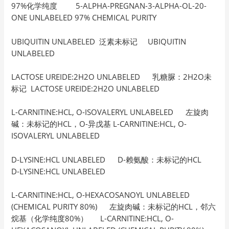
97%化学纯度 5-ALPHA-PREGNAN-3-ALPHA-OL-20-
ONE UNLABELED 97% CHEMICAL PURITY
UBIQUITIN UNLABELED 泛素未标记 UBIQUITIN
UNLABELED
LACTOSE UREIDE:2H2O UNLABELED 乳糖脲：2H2O未
标记 LACTOSE UREIDE:2H2O UNLABELED
L-CARNITINE:HCL, O-ISOVALERYL UNLABELED 左旋肉
碱：未标记的HCL，O-异戊基 L-CARNITINE:HCL, O-
ISOVALERYL UNLABELED
D-LYSINE:HCL UNLABELED D-赖氨酸：未标记的HCL
D-LYSINE:HCL UNLABELED
L-CARNITINE:HCL, O-HEXACOSANOYL UNLABELED
(CHEMICAL PURITY 80%) 左旋肉碱：未标记的HCL，邻六
烷基（化学纯度80%） L-CARNITINE:HCL, O-