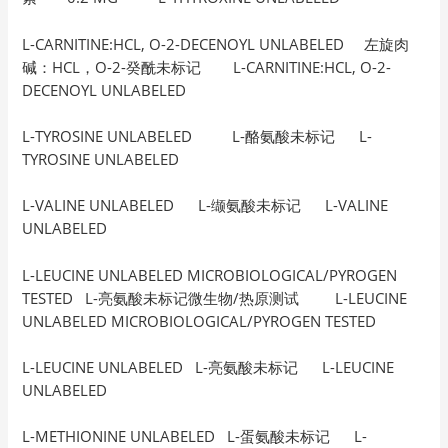
L-CARNITINE:HCL, O-2-DECENOYL UNLABELED 左旋肉
碱：HCL，O-2-癸酰未标记 L-CARNITINE:HCL, O-2-
DECENOYL UNLABELED
L-TYROSINE UNLABELED L-酪氨酸未标记 L-
TYROSINE UNLABELED
L-VALINE UNLABELED L-缬氨酸未标记 L-VALINE
UNLABELED
L-LEUCINE UNLABELED MICROBIOLOGICAL/PYROGEN
TESTED L-亮氨酸未标记微生物/热原测试 L-LEUCINE
UNLABELED MICROBIOLOGICAL/PYROGEN TESTED
L-LEUCINE UNLABELED L-亮氨酸未标记 L-LEUCINE
UNLABELED
L-METHIONINE UNLABELED L-蛋氨酸未标记 L-