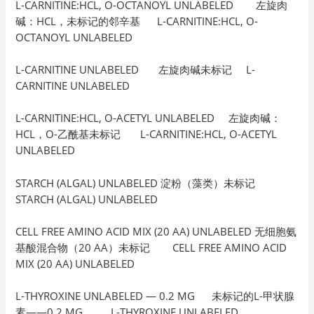
L-CARNITINE:HCL, O-OCTANOYL UNLABELED 左旋肉
碱：HCL，未标记的邻辛基 L-CARNITINE:HCL, O-
OCTANOYL UNLABELED
L-CARNITINE UNLABELED 左旋肉碱未标记 L-
CARNITINE UNLABELED
L-CARNITINE:HCL, O-ACETYL UNLABELED 左旋肉碱：
HCL，O-乙酰基未标记 L-CARNITINE:HCL, O-ACETYL
UNLABELED
STARCH (ALGAL) UNLABELED 淀粉（藻类）未标记
STARCH (ALGAL) UNLABELED
CELL FREE AMINO ACID MIX (20 AA) UNLABELED 无细胞氨
基酸混合物（20 AA）未标记 CELL FREE AMINO ACID
MIX (20 AA) UNLABELED
L-THYROXINE UNLABELED — 0.2 MG 未标记的L-甲状腺
素——0.2 MG L-THYROXINE UNLABELED