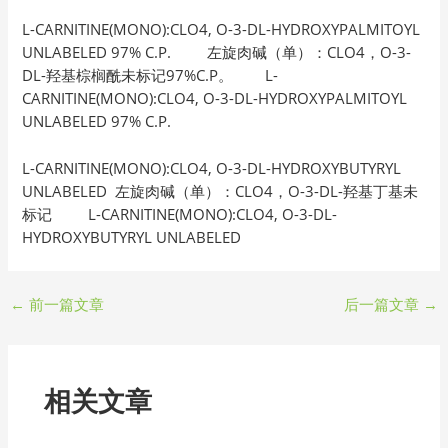
L-CARNITINE(MONO):CLO4, O-3-DL-HYDROXYPALMITOYL
UNLABELED 97% C.P. 左旋肉碱（单）：CLO4，O-3-
DL-羟基棕榈酰未标记97%C.P。 L-
CARNITINE(MONO):CLO4, O-3-DL-HYDROXYPALMITOYL
UNLABELED 97% C.P.
L-CARNITINE(MONO):CLO4, O-3-DL-HYDROXYBUTYRYL
UNLABELED 左旋肉碱（单）：CLO4，O-3-DL-羟基丁基未
标记 L-CARNITINE(MONO):CLO4, O-3-DL-
HYDROXYBUTYRYL UNLABELED
←
前一篇文章
后一篇文章
→
相关文章