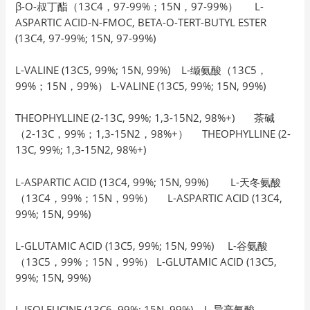
β-O-叔丁酯（13C4，97-99%；15N，97-99%） L-
ASPARTIC ACID-N-FMOC, BETA-O-TERT-BUTYL ESTER
(13C4, 97-99%; 15N, 97-99%)
L-VALINE (13C5, 99%; 15N, 99%) L-缬氨酸（13C5，
99%；15N，99%） L-VALINE (13C5, 99%; 15N, 99%)
THEOPHYLLINE (2-13C, 99%; 1,3-15N2, 98%+) 茶碱
（2-13C，99%；1,3-15N2，98%+） THEOPHYLLINE (2-
13C, 99%; 1,3-15N2, 98%+)
L-ASPARTIC ACID (13C4, 99%; 15N, 99%) L-天冬氨酸
（13C4，99%；15N，99%） L-ASPARTIC ACID (13C4,
99%; 15N, 99%)
L-GLUTAMIC ACID (13C5, 99%; 15N, 99%) L-谷氨酸
（13C5，99%；15N，99%） L-GLUTAMIC ACID (13C5,
99%; 15N, 99%)
L-ISOLEUCINE (13C6, 99%; 15N, 99%) L-异亮氨酸