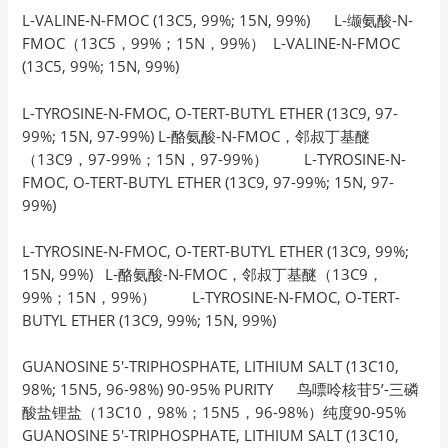
L-VALINE-N-FMOC (13C5, 99%; 15N, 99%) L-缬氨酸-N-
FMOC（13C5，99%；15N，99%） L-VALINE-N-FMOC
(13C5, 99%; 15N, 99%)
L-TYROSINE-N-FMOC, O-TERT-BUTYL ETHER (13C9, 97-
99%; 15N, 97-99%) L-酪氨酸-N-FMOC，邻叔丁基醚
（13C9，97-99%；15N，97-99%） L-TYROSINE-N-
FMOC, O-TERT-BUTYL ETHER (13C9, 97-99%; 15N, 97-
99%)
L-TYROSINE-N-FMOC, O-TERT-BUTYL ETHER (13C9, 99%;
15N, 99%) L-酪氨酸-N-FMOC，邻叔丁基醚（13C9，
99%；15N，99%） L-TYROSINE-N-FMOC, O-TERT-
BUTYL ETHER (13C9, 99%; 15N, 99%)
GUANOSINE 5′-TRIPHOSPHATE, LITHIUM SALT (13C10,
98%; 15N5, 96-98%) 90-95% PURITY 鸟嘌呤核苷5’-三磷
酸盐锂盐（13C10，98%；15N5，96-98%）纯度90-95%
GUANOSINE 5′-TRIPHOSPHATE, LITHIUM SALT (13C10,