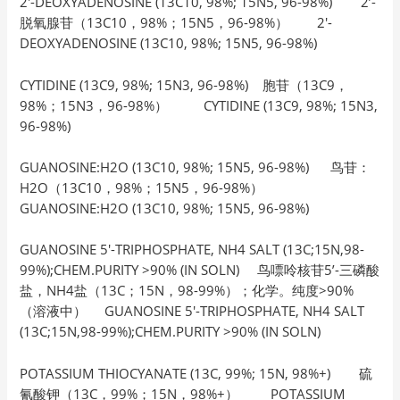
2′-DEOXYADENOSINE (13C10, 98%; 15N5, 96-98%) 2’-
脱氧腺苷（13C10，98%；15N5，96-98%） 2′-
DEOXYADENOSINE (13C10, 98%; 15N5, 96-98%)
CYTIDINE (13C9, 98%; 15N3, 96-98%) 胞苷（13C9，
98%；15N3，96-98%） CYTIDINE (13C9, 98%; 15N3,
96-98%)
GUANOSINE:H2O (13C10, 98%; 15N5, 96-98%) 鸟苷：
H2O（13C10，98%；15N5，96-98%）
GUANOSINE:H2O (13C10, 98%; 15N5, 96-98%)
GUANOSINE 5′-TRIPHOSPHATE, NH4 SALT (13C;15N,98-
99%);CHEM.PURITY >90% (IN SOLN) 鸟嘌呤核苷5’-三磷酸
盐，NH4盐（13C；15N，98-99%）；化学。纯度>90%
（溶液中） GUANOSINE 5′-TRIPHOSPHATE, NH4 SALT
(13C;15N,98-99%);CHEM.PURITY >90% (IN SOLN)
POTASSIUM THIOCYANATE (13C, 99%; 15N, 98%+) 硫
氰酸钾（13C，99%；15N，98%+） POTASSIUM