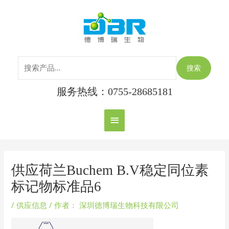
跳
搜
主
至
索：
内
菜
容
单
搜索
服务热线：0755-28685181
Post
navigation
供应荷兰Buchem B.V稳定同位素
标记物标准品6
/
供应信息
/ 作者：
深圳德博瑞生物科技有限公司