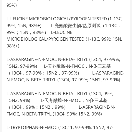
95%)
L-LEUCINE MICROBIOLOGICAL/PYROGEN TESTED (1-13C,
99%; 15N, 98%+) L-亮氨酸微生物/热原测试（1-13C，
99%；15N，98%+） L-LEUCINE
MICROBIOLOGICAL/PYROGEN TESTED (1-13C, 99%; 15N,
98%+)
L-ASPARAGINE-N-FMOC, N-BETA-TRITYL (13C4, 97-99%;
15N2, 97-99%) L-天冬酰胺-N-FMOC，N-β-三苯基
（13C4，97-99%；15N2，97-99%） L-ASPARAGINE-
N-FMOC, N-BETA-TRITYL (13C4, 97-99%; 15N2, 97-99%)
L-ASPARAGINE-N-FMOC, N-BETA-TRITYL (13C4, 99%;
15N2, 99%) L-天冬酰胺-N-FMOC，N-β-三苯基
（13C4，99%；15N2，99%） L-ASPARAGINE-N-
FMOC, N-BETA-TRITYL (13C4, 99%; 15N2, 99%)
L-TRYPTOPHAN-N-FMOC (13C11, 97-99%; 15N2, 97-