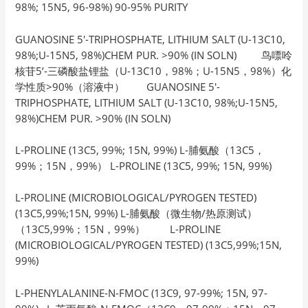
98%; 15N5, 96-98%) 90-95% PURITY
GUANOSINE 5′-TRIPHOSPHATE, LITHIUM SALT (U-13C10,
98%;U-15N5, 98%)CHEM PUR. >90% (IN SOLN) 鸟嘌呤
核苷5’-三磷酸盐锂盐（U-13C10，98%；U-15N5，98%）化
学性质>90%（溶液中） GUANOSINE 5′-
TRIPHOSPHATE, LITHIUM SALT (U-13C10, 98%;U-15N5,
98%)CHEM PUR. >90% (IN SOLN)
L-PROLINE (13C5, 99%; 15N, 99%) L-脯氨酸（13C5，
99%；15N，99%） L-PROLINE (13C5, 99%; 15N, 99%)
L-PROLINE (MICROBIOLOGICAL/PYROGEN TESTED)
(13C5,99%;15N, 99%) L-脯氨酸（微生物/热原测试）
（13C5,99%；15N，99%） L-PROLINE
(MICROBIOLOGICAL/PYROGEN TESTED) (13C5,99%;15N,
99%)
L-PHENYLALANINE-N-FMOC (13C9, 97-99%; 15N, 97-