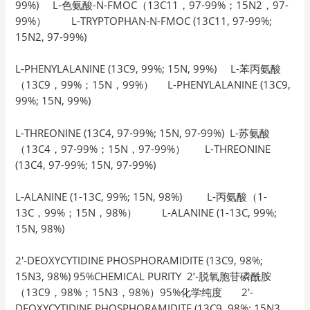
99%) L-色氨酸-N-FMOC（13C11，97-99%；15N2，97-
99%） L-TRYPTOPHAN-N-FMOC (13C11, 97-99%;
15N2, 97-99%)
L-PHENYLALANINE (13C9, 99%; 15N, 99%) L-苯丙氨酸
（13C9，99%；15N，99%） L-PHENYLALANINE (13C9,
99%; 15N, 99%)
L-THREONINE (13C4, 97-99%; 15N, 97-99%) L-苏氨酸
（13C4，97-99%；15N，97-99%） L-THREONINE
(13C4, 97-99%; 15N, 97-99%)
L-ALANINE (1-13C, 99%; 15N, 98%) L-丙氨酸（1-
13C，99%；15N，98%） L-ALANINE (1-13C, 99%;
15N, 98%)
2′-DEOXYCYTIDINE PHOSPHORAMIDITE (13C9, 98%;
15N3, 98%) 95%CHEMICAL PURITY 2’-脱氧胞苷磷酰胺
（13C9，98%；15N3，98%）95%化学纯度 2′-
DEOXYCYTIDINE PHOSPHORAMIDITE (13C9, 98%; 15N3,