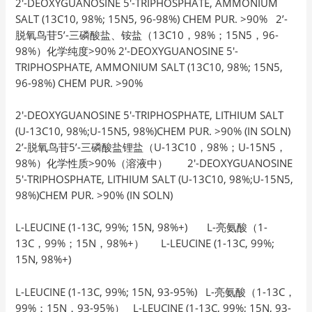
2′-DEOXYGUANOSINE 5′-TRIPHOSPHATE, AMMONIUM
SALT (13C10, 98%; 15N5, 96-98%) CHEM PUR. >90% 2’-
脱氧鸟苷5’-三磷酸盐、铵盐（13C10，98%；15N5，96-
98%）化学纯度>90% 2′-DEOXYGUANOSINE 5′-
TRIPHOSPHATE, AMMONIUM SALT (13C10, 98%; 15N5,
96-98%) CHEM PUR. >90%
2′-DEOXYGUANOSINE 5′-TRIPHOSPHATE, LITHIUM SALT
(U-13C10, 98%;U-15N5, 98%)CHEM PUR. >90% (IN SOLN)
2’-脱氧鸟苷5’-三磷酸盐锂盐（U-13C10，98%；U-15N5，
98%）化学性质>90%（溶液中） 2′-DEOXYGUANOSINE
5′-TRIPHOSPHATE, LITHIUM SALT (U-13C10, 98%;U-15N5,
98%)CHEM PUR. >90% (IN SOLN)
L-LEUCINE (1-13C, 99%; 15N, 98%+) L-亮氨酸（1-
13C，99%；15N，98%+） L-LEUCINE (1-13C, 99%;
15N, 98%+)
L-LEUCINE (1-13C, 99%; 15N, 93-95%) L-亮氨酸（1-13C，
99%；15N，93-95%） L-LEUCINE (1-13C, 99%; 15N, 93-