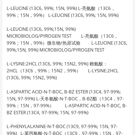
L-LEUCINE (13C6, 99%; 15N, 99%) L-亮氨酸（13C6，
99%；15N，99%） L-LEUCINE (13C6, 99%; 15N, 99%)
L-LEUCINE (13C6, 99%;15N, 99%)
MICROBIOLOG/PYROGEN TEST L-亮氨酸（13C6，
99%；15N，99%）微生物/热原试验 L-LEUCINE (13C6,
99%;15N, 99%) MICROBIOLOG/PYROGEN TEST
L-LYSINE:2HCL (13C6, 99%; 15N2, 99%) 赖氨酸：
2HCL（13C6，99%；15N2，99%） L-LYSINE:2HCL
(13C6, 99%; 15N2, 99%)
L-ASPARTIC ACID-N-T-BOC, B-BZ ESTER (13C4, 97-99%;
15N, 97-99%) L-天冬氨酸-N-T-BOC，B-BZ酯（13C4，97-
99%；15N，97-99%） L-ASPARTIC ACID-N-T-BOC, B-
BZ ESTER (13C4, 97-99%; 15N, 97-99%)
L-PHENYLALANINE-N-T-BOC (13C9, 97-99%; 15N, 97-
99%) L-苯丙氨酸-N-T-BOC（13C9，97-99%；15N，97-