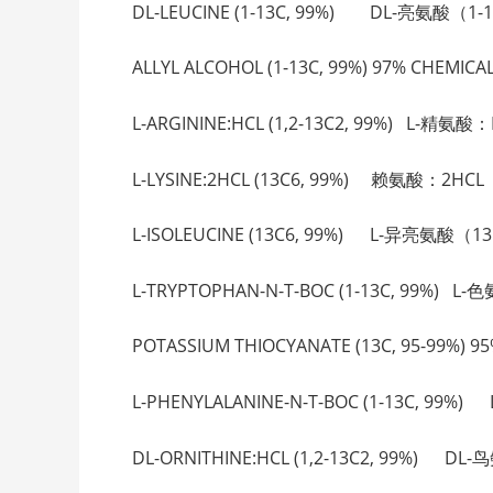
DL-LEUCINE (1-13C, 99%) DL-亮氨酸（1-13
ALLYL ALCOHOL (1-13C, 99%) 97% CHEM
L-ARGININE:HCL (1,2-13C2, 99%) L-精氨酸
L-LYSINE:2HCL (13C6, 99%) 赖氨酸：2HCL（
L-ISOLEUCINE (13C6, 99%) L-异亮氨酸（13C
L-TRYPTOPHAN-N-T-BOC (1-13C, 99%) L
POTASSIUM THIOCYANATE (13C, 95-99%
L-PHENYLALANINE-N-T-BOC (1-13C, 99%)
DL-ORNITHINE:HCL (1,2-13C2, 99%) DL-