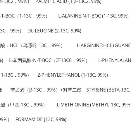
-13C2，99%） PALMITIC ACID (1,2-13C2, 99%)
-N-T-BOC（1-13C，99%） L-ALANINE-N-T-BOC (1-13C, 99%)
C，99%） DL-LEUCINE (2-13C, 99%)
 L-精氨酸：HCL（鸟嘌呤-13C，99%） L-ARGININE:HCL (GUANIDO
, 99%) L-苯丙氨酸-N-T-BOC（环13C6，99%） L-PHENYLALANINE
（1-13C，99%） 2-PHENYLETHANOL (1-13C, 99%)
INONE 苯乙烯（β-13C，99%）+对苯二酚 STYRENE (BETA-13C, 
蛋氨酸（甲基-13C，99%） L-METHIONINE (METHYL-13C, 99%
%） FORMAMIDE (13C, 99%)