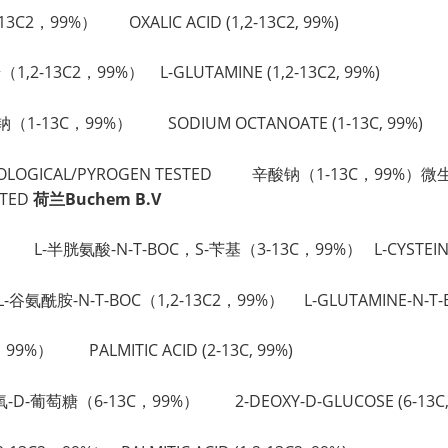
13C2，99%） OXALIC ACID (1,2-13C2, 99%)
1,2-13C2，99%） L-GLUTAMINE (1,2-13C2, 99%)
钠（1-13C，99%） SODIUM OCTANOATE (1-13C, 99%)
ICROBIOLOGICAL/PYROGEN TESTED 辛酸钠（1-13C，99%
STED
荷兰Buchem B.V
 99%) L-半胱氨酸-N-T-BOC，S-苄基（3-13C，99%） L-CYSTEINE-N-
 L-谷氨酰胺-N-T-BOC（1,2-13C2，99%） L-GLUTAMINE-N-T-BOC
C，99%） PALMITIC ACID (2-13C, 99%)
脱氧-D-葡萄糖（6-13C，99%） 2-DEOXY-D-GLUCOSE (6-13C,