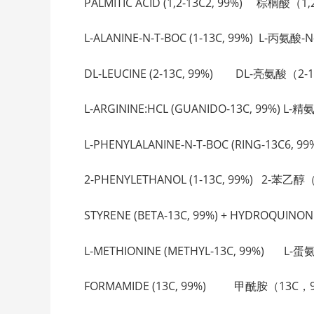
PALMITIC ACID (1,2-13C2, 99%) 棕榈酸（1,2
L-ALANINE-N-T-BOC (1-13C, 99%) L-丙氨酸
DL-LEUCINE (2-13C, 99%) DL-亮氨酸（2-13
L-ARGININE:HCL (GUANIDO-13C, 99%)
L-PHENYLALANINE-N-T-BOC (RING-13C6
2-PHENYLETHANOL (1-13C, 99%) 2-苯乙醇
STYRENE (BETA-13C, 99%) + HYDROQU
L-METHIONINE (METHYL-13C, 99%) L-
FORMAMIDE (13C, 99%) 甲酰胺（13C，99