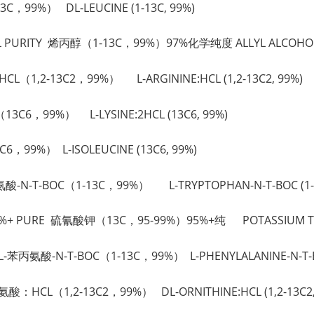
C，99%） DL-LEUCINE (1-13C, 99%)
ICAL PURITY 烯丙醇（1-13C，99%）97%化学纯度 ALLYL ALCOHOL (
：HCL（1,2-13C2，99%） L-ARGININE:HCL (1,2-13C2, 99%)
13C6，99%） L-LYSINE:2HCL (13C6, 99%)
6，99%） L-ISOLEUCINE (13C6, 99%)
-色氨酸-N-T-BOC（1-13C，99%） L-TRYPTOPHAN-N-T-BOC (1-1
) 95%+ PURE 硫氰酸钾（13C，95-99%）95%+纯 POTASSIUM THIO
 L-苯丙氨酸-N-T-BOC（1-13C，99%） L-PHENYLALANINE-N-T-BO
鸟氨酸：HCL（1,2-13C2，99%） DL-ORNITHINE:HCL (1,2-13C2,