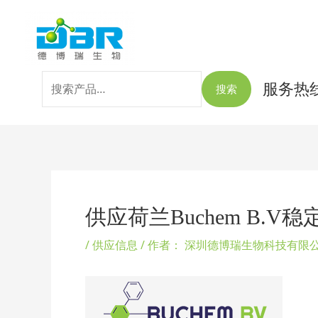
跳
搜
至
索：
内
容
服务热线：
搜索
Post
navigation
供应荷兰Buchem B.
/
供应信息
/ 作者：
深圳德博瑞生物科技有限