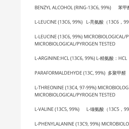
BENZYL ALCOHOL (RING-13C6, 99%) 苯
L-LEUCINE (13C6, 99%) L-亮氨酸（13C6，99
L-LEUCINE (13C6, 99%) MICROBIOLOGI
MICROBIOLOGICAL/PYROGEN TESTED
L-ARGININE:HCL (13C6, 99%) L-精氨酸：HCL
PARAFORMALDEHYDE (13C, 99%) 多聚甲醛
L-THREONINE (13C4, 97-99%) MICROB
MICROBIOLOGICAL/PYROGEN TESTED
L-VALINE (13C5, 99%) L-缬氨酸（13C5，99
L-PHENYLALANINE (13C9, 99%) MICR