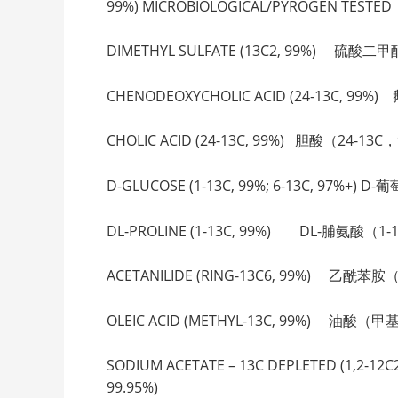
99%) MICROBIOLOGICAL/PYROGEN TESTED
DIMETHYL SULFATE (13C2, 99%) 硫酸二甲酯
CHENODEOXYCHOLIC ACID (24-13C, 99
CHOLIC ACID (24-13C, 99%) 胆酸（24-13C，9
D-GLUCOSE (1-13C, 99%; 6-13C, 97%+) D
DL-PROLINE (1-13C, 99%) DL-脯氨酸（1-13
ACETANILIDE (RING-13C6, 99%) 乙酰苯胺
OLEIC ACID (METHYL-13C, 99%) 油酸（甲基
SODIUM ACETATE – 13C DEPLETED (1,2-
99.95%)