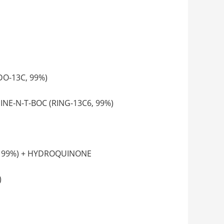
-13C, 99%)
-N-T-BOC (RING-13C6, 99%)
99%) + HYDROQUINONE
)