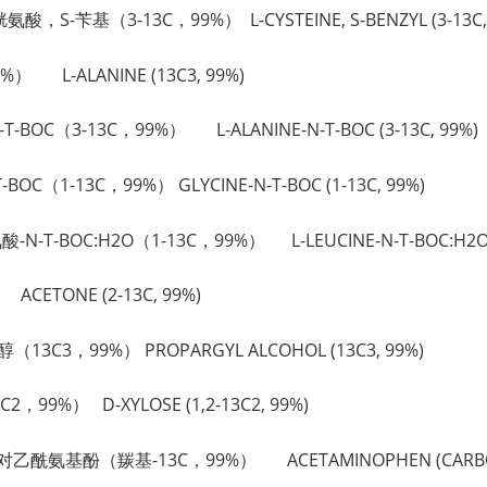
半胱氨酸，S-苄基（3-13C，99%） L-CYSTEINE, S-BENZYL (3-13C,
9%） L-ALANINE (13C3, 99%)
-N-T-BOC（3-13C，99%） L-ALANINE-N-T-BOC (3-13C, 99%)
-BOC（1-13C，99%） GLYCINE-N-T-BOC (1-13C, 99%)
-亮氨酸-N-T-BOC:H2O（1-13C，99%） L-LEUCINE-N-T-BOC:H2O (
ACETONE (2-13C, 99%)
（13C3，99%） PROPARGYL ALCOHOL (13C3, 99%)
C2，99%） D-XYLOSE (1,2-13C2, 99%)
%) 对乙酰氨基酚（羰基-13C，99%） ACETAMINOPHEN (CARBON