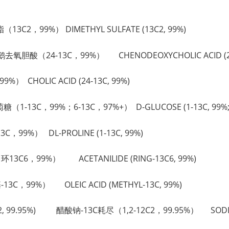
（13C2，99%） DIMETHYL SULFATE (13C2, 99%)
%) 鹅去氧胆酸（24-13C，99%） CHENODEOXYCHOLIC ACID (24
9%） CHOLIC ACID (24-13C, 99%)
-葡萄糖（1-13C，99%；6-13C，97%+） D-GLUCOSE (1-13C, 99%; 
C，99%） DL-PROLINE (1-13C, 99%)
（环13C6，99%） ACETANILIDE (RING-13C6, 99%)
-13C，99%） OLEIC ACID (METHYL-13C, 99%)
12C2, 99.95%) 醋酸钠-13C耗尽（1,2-12C2，99.95%） SODIUM 