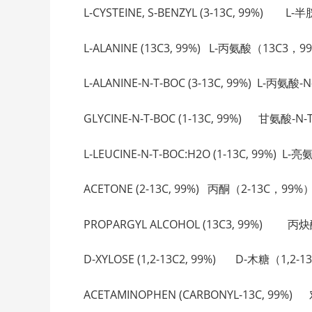
L-CYSTEINE, S-BENZYL (3-13C, 99%) L-
L-ALANINE (13C3, 99%) L-丙氨酸（13C3，9
L-ALANINE-N-T-BOC (3-13C, 99%) L-丙氨酸
GLYCINE-N-T-BOC (1-13C, 99%) 甘氨酸-N-T
L-LEUCINE-N-T-BOC:H2O (1-13C, 99%) L
ACETONE (2-13C, 99%) 丙酮（2-13C，99%） 
PROPARGYL ALCOHOL (13C3, 99%) 丙炔醇
D-XYLOSE (1,2-13C2, 99%) D-木糖（1,2-13
ACETAMINOPHEN (CARBONYL-13C, 99