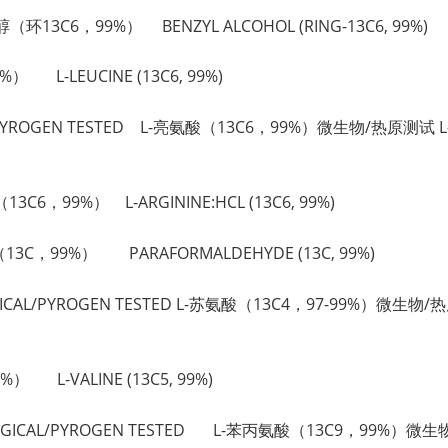
甲醇（环13C6，99%） BENZYL ALCOHOL (RING-13C6, 99%)
%） L-LEUCINE (13C6, 99%)
CAL/PYROGEN TESTED L-亮氨酸（13C6，99%）微生物/热原测试 L-LE
（13C6，99%） L-ARGININE:HCL (13C6, 99%)
（13C，99%） PARAFORMALDEHYDE (13C, 99%)
IOLOGICAL/PYROGEN TESTED L-苏氨酸（13C4，97-99%）微生物/
%） L-VALINE (13C5, 99%)
OBIOLOGICAL/PYROGEN TESTED L-苯丙氨酸（13C9，99%）微