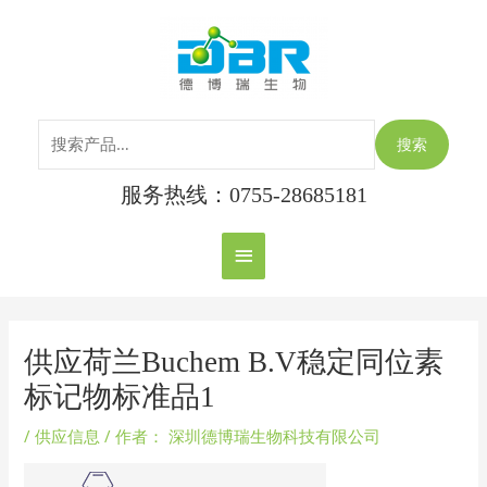
跳
搜
主
至
索：
内
菜
容
单
搜索
服务热线：0755-28685181
Post
navigation
供应荷兰Buchem B.V稳定同位素
标记物标准品1
/
供应信息
/ 作者：
深圳德博瑞生物科技有限公司