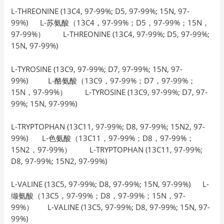
L-THREONINE (13C4, 97-99%; D5, 97-99%; 15N, 97-
99%) L-苏氨酸（13C4，97-99%；D5，97-99%；15N，
97-99%） L-THREONINE (13C4, 97-99%; D5, 97-99%;
15N, 97-99%)
L-TYROSINE (13C9, 97-99%; D7, 97-99%; 15N, 97-
99%) L-酪氨酸（13C9，97-99%；D7，97-99%；
15N，97-99%） L-TYROSINE (13C9, 97-99%; D7, 97-
99%; 15N, 97-99%)
L-TRYPTOPHAN (13C11, 97-99%; D8, 97-99%; 15N2, 97-
99%) L-色氨酸（13C11，97-99%；D8，97-99%；
15N2，97-99%） L-TRYPTOPHAN (13C11, 97-99%;
D8, 97-99%; 15N2, 97-99%)
L-VALINE (13C5, 97-99%; D8, 97-99%; 15N, 97-99%) L-
缬氨酸（13C5，97-99%；D8，97-99%；15N，97-
99%） L-VALINE (13C5, 97-99%; D8, 97-99%; 15N, 97-
99%)