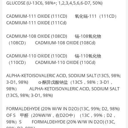
GLUCOSE (U-13C6, 98%+; 1,2,3,4,5,6,6-D7, 50%)
CADMIUM-111 OXIDE (111CD) 氧化镉-111（111CD）
CADMIUM-111 OXIDE (111Cd)
CADMIUM-108 OXIDE (108CD) 镉-108氧化物
（108CD） CADMIUM-108 OXIDE (108Cd)
CADMIUM-110 OXIDE (110CD) 镉-110氧化物
（110CD） CADMIUM-110 OXIDE (110Cd)
ALPHA-KETOISOVALERIC ACID, SODIUM SALT (13C5, 98%;
3-D1, 98%) α-酮异戊酸钠盐（13C5，98%；3-D1，
98%） ALPHA-KETOISOVALERIC ACID, SODIUM SALT
(13C5, 98%; 3-D1, 98%)
FORMALDEHYDE (20% W/W IN D2O) (13C, 99%; D2, 98%)
OF S 甲醛（20%W/W，在D2O中）（13C，99%；D2，
98%）S FORMALDEHYDE (20% W/W IN D2O) (13C,