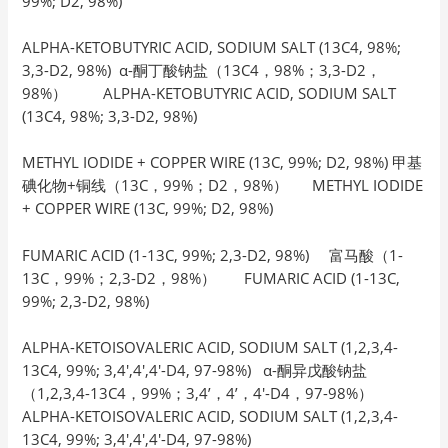
99%; D2, 98%)
ALPHA-KETOBUTYRIC ACID, SODIUM SALT (13C4, 98%;
3,3-D2, 98%) α-酮丁酸钠盐（13C4，98%；3,3-D2，
98%） ALPHA-KETOBUTYRIC ACID, SODIUM SALT
(13C4, 98%; 3,3-D2, 98%)
METHYL IODIDE + COPPER WIRE (13C, 99%; D2, 98%) 甲基
碘化物+铜线（13C，99%；D2，98%） METHYL IODIDE
+ COPPER WIRE (13C, 99%; D2, 98%)
FUMARIC ACID (1-13C, 99%; 2,3-D2, 98%) 富马酸（1-
13C，99%；2,3-D2，98%） FUMARIC ACID (1-13C,
99%; 2,3-D2, 98%)
ALPHA-KETOISOVALERIC ACID, SODIUM SALT (1,2,3,4-
13C4, 99%; 3,4′,4′,4′-D4, 97-98%) α-酮异戊酸钠盐
（1,2,3,4-13C4，99%；3,4’，4’，4′-D4，97-98%）
ALPHA-KETOISOVALERIC ACID, SODIUM SALT (1,2,3,4-
13C4, 99%; 3,4′,4′,4′-D4, 97-98%)