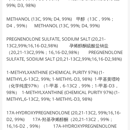
99%; D3, 98%)
METHANOL (13C, 99%; D4, 99%) 甲醇（13C，99%；
D4，99%） METHANOL (13C, 99%; D4, 99%)
PREGNENOLONE SULFATE, SODIUM SALT (20,21-
13C2,99%;16,16-D2,98%) 孕烯醇酮硫酸盐钠盐
（20,21-13C2,99%；16,16-D2,98%） PREGNENOLONE
SULFATE, SODIUM SALT (20,21-13C2,99%;16,16-D2,98%)
1-METHYLXANTHINE (CHEMICAL PURITY 97%) (1-
METHYL,6-13C2, 99%; 1-METHYL-D3, 98%) 1-甲基黄嘌呤
（化学纯度97%）（1-甲基，6-13C2，99%；1-甲基-D3，
98%） 1-METHYLXANTHINE (CHEMICAL PURITY 97%) (1-
METHYL,6-13C2, 99%; 1-METHYL-D3, 98%)
17A-HYDROXYPREGNENOLONE (20,21-13C2, 99%;16,16-
D2, 99%) 17A-羟基孕烯醇酮（20,21-13C2，99%；
16,16-D2，99%） 17A-HYDROXYPREGNENOLONE