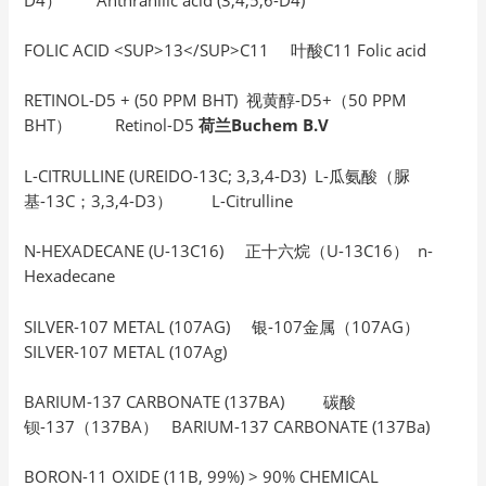
FOLIC ACID <SUP>13</SUP>C11 叶酸C11 Folic acid
RETINOL-D5 + (50 PPM BHT) 视黄醇-D5+（50 PPM
BHT） Retinol-D5
荷兰Buchem B.V
L-CITRULLINE (UREIDO-13C; 3,3,4-D3) L-瓜氨酸（脲
基-13C；3,3,4-D3） L-Citrulline
N-HEXADECANE (U-13C16) 正十六烷（U-13C16） n-
Hexadecane
SILVER-107 METAL (107AG) 银-107金属（107AG）
SILVER-107 METAL (107Ag)
BARIUM-137 CARBONATE (137BA) 碳酸
钡-137（137BA） BARIUM-137 CARBONATE (137Ba)
BORON-11 OXIDE (11B, 99%) > 90% CHEMICAL