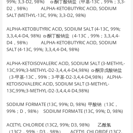
99%; 3,3-D2, 98%) α-酮丁酸钠盐（甲基-13C，99%；3,3-
D2，98%） ALPHA-KETOBUTYRIC ACID, SODIUM
SALT (METHYL-13C, 99%; 3,3-D2, 98%)
ALPHA-KETOBUTYRIC ACID, SODIUM SALT (4-13C, 99%;
3,3,4,4-D4, 98%) α-酮丁酸钠盐（4-13C，99%；3,3,4,4-
D4，98%） ALPHA-KETOBUTYRIC ACID, SODIUM
SALT (4-13C, 99%; 3,3,4,4-D4, 98%)
ALPHA-KETOISOVALERIC ACID, SODIUM SALT (3-METHYL-
13C,99%;3-METHYL-D2-3,4,4,4-D4,98%) α-酮异戊酸钠盐
（3-甲基-13C，99%；3-甲基-D2-3,4,4-D4,98%） ALPHA-
KETOISOVALERIC ACID, SODIUM SALT (3-METHYL-
13C,99%;3-METHYL-D2-3,4,4,4-D4,98%)
SODIUM FORMATE (13C, 99%; D, 98%) 甲酸钠（13C，
99%；D，98%） SODIUM FORMATE (13C, 99%; D, 98%)
ACETYL CHLORIDE (13C2, 99%; D3, 98%) 乙酰氯
（13C2，99%；D3，98%） ACETYL CHLORIDE (13C2,