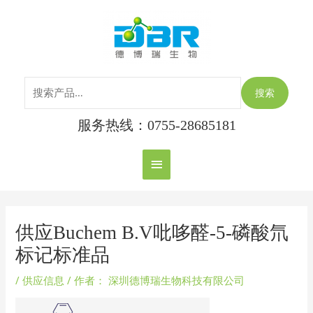
跳
搜
主
至
索：
内
菜
容
单
搜索
服务热线：0755-28685181
Post
navigation
供应Buchem B.V吡哆醛-5-磷酸氘
标记标准品
/
供应信息
/ 作者：
深圳德博瑞生物科技有限公司