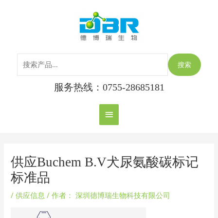
跳
搜
主
至
索：
内
菜
容
单
搜索
服务热线：0755-28685181
Post
navigation
供应Buchem B.V犬尿氨酸碳标记
标准品
/
供应信息
/ 作者：
深圳德博瑞生物科技有限公司