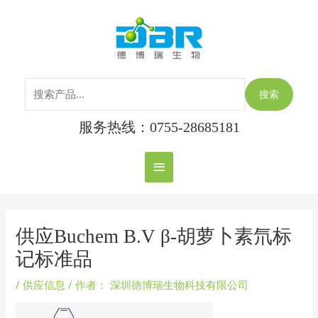
跳
搜
主
至
索：
内
菜
容
单
搜索
服务热线：0755-28685181
Post
navigation
供应Buchem B.V β-胡萝卜素氘标
记标准品
/
供应信息
/ 作者：
深圳德博瑞生物科技有限公司