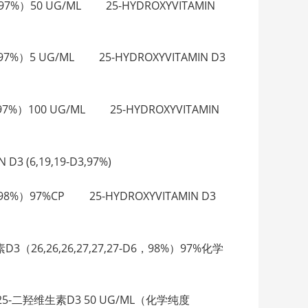
D3,97%）50 UG/ML 25-HYDROXYVITAMIN
3,97%）5 UG/ML 25-HYDROXYVITAMIN D3
D3,97%）100 UG/ML 25-HYDROXYVITAMIN
3 (6,19,19-D3,97%)
-D6，98%）97%CP 25-HYDROXYVITAMIN D3
维生素D3（26,26,26,27,27,27-D6，98%）97%化学
标记的1,25-二羟维生素D3 50 UG/ML（化学纯度