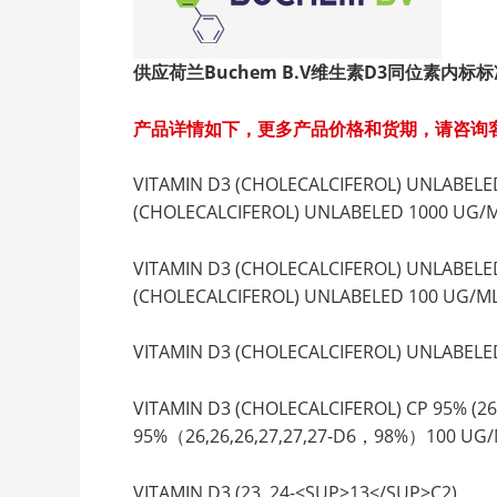
供应荷兰Buchem B.V
维生素D3
同位素内标标
产品详情如下，更多产品价格和货期，请咨询
VITAMIN D3 (CHOLECALCIFEROL) UN
(CHOLECALCIFEROL) UNLABELED 1000 UG/
VITAMIN D3 (CHOLECALCIFEROL) UN
(CHOLECALCIFEROL) UNLABELED 100 UG/M
VITAMIN D3 (CHOLECALCIFEROL) UNL
VITAMIN D3 (CHOLECALCIFEROL) CP 95
95%（26,26,26,27,27,27-D6，98%）100 UG
VITAMIN D3 (23, 24-<SUP>13</SUP>C