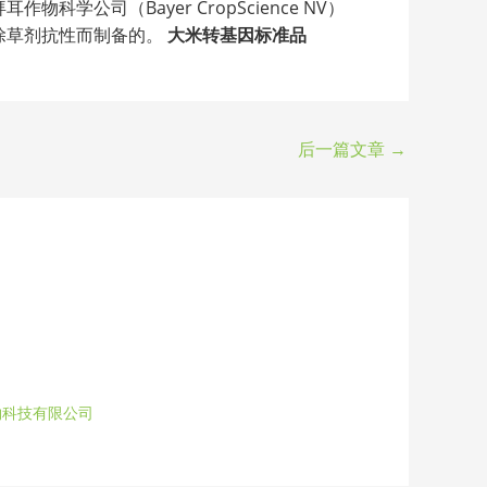
06-I8是从拜耳作物科学公司（Bayer CropScience NV）
铵膦除草剂抗性而制备的。
大米转基因标准品
后一篇文章
→
物科技有限公司