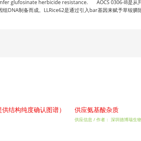
to confer glufosinate herbicide resistance. AOCS 03
基因组DNA制备而成。LLRice62是通过引入bar基因来赋予草
p（提供结构纯度确认图谱）
供应氨基酸杂质
供应信息
/ 作者：
深圳德博瑞生