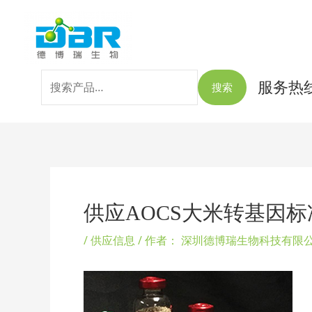
跳
搜
至
索：
内
容
服务热线：
搜索
Post
navigation
供应AOCS大米转基因标
/
供应信息
/ 作者：
深圳德博瑞生物科技有限