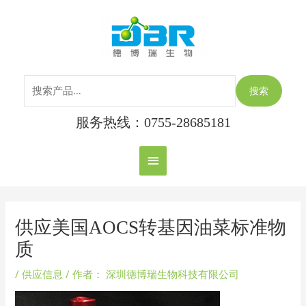
跳
搜
主
至
索：
内
菜
容
单
搜索
服务热线：0755-28685181
Post
navigation
供应美国AOCS转基因油菜标准物
质
/
供应信息
/ 作者：
深圳德博瑞生物科技有限公司