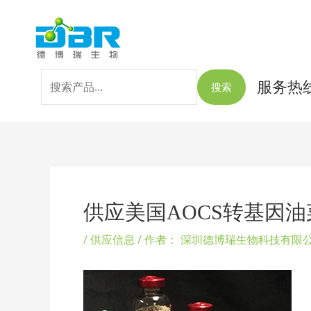
跳
搜
至
索：
内
容
服务热线：
搜索
Post
navigation
供应美国AOCS转基因
/
供应信息
/ 作者：
深圳德博瑞生物科技有限