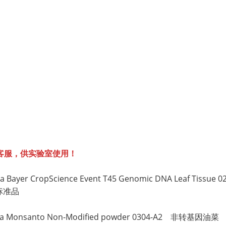
客服，供实验室使用！
nola Bayer CropScience Event T45 Genomic DNA Leaf
标准品
g Canola Monsanto Non-Modified powder 0304