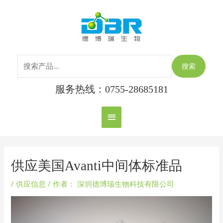
跳
搜
主
至
索：
内
菜
容
单
搜索
服务热线：0755-28685181
Post
navigation
供应美国Avanti中间体标准品
/
供应信息
/ 作者：
深圳德博瑞生物科技有限公司