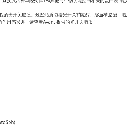
于直接激活香草醛受体1和其他与生物功能控制相关的蛋白质-脂
程的光开关脂质。这些脂质包括光开关鞘氨醇、溶血磷脂酸、脂
作用感兴趣，请查看Avanti提供的光开关脂质！
otoSph)