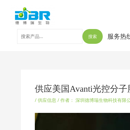
跳
搜
至
索：
内
容
服务热线：
搜索
Post
navigation
供应美国Avanti光控分
/
供应信息
/ 作者：
深圳德博瑞生物科技有限