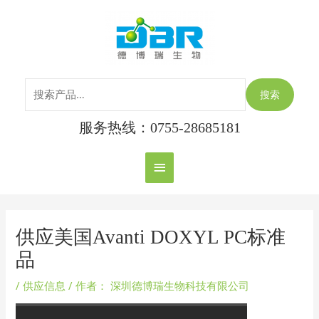
跳
搜
主
至
索：
内
菜
容
单
搜索
服务热线：0755-28685181
Post
navigation
供应美国Avanti DOXYL PC标准
品
/
供应信息
/ 作者：
深圳德博瑞生物科技有限公司