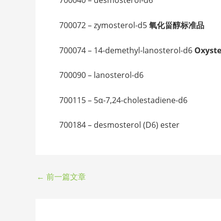
700040 – desmosterol-d6
700072 – zymosterol-d5
氧化甾醇标准品
700074 – 14-demethyl-lanosterol-d6
Oxyste
700090 – lanosterol-d6
700115 – 5α-7,24-cholestadiene-d6
700184 – desmosterol (D6) ester
←
前一篇文章