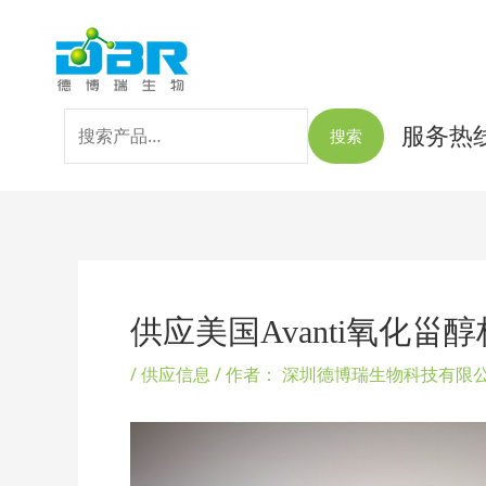
跳
搜
至
索：
内
容
服务热线：
搜索
Post
navigation
供应美国Avanti氧化甾醇标准品Ox
/
供应信息
/ 作者：
深圳德博瑞生物科技有限