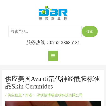
跳
搜
主
至
索：
内
菜
容
单
搜索
服务热线：0755-28685181
Post
navigation
供应美国Avanti氘代神经酰胺标准
品Skin Ceramides
/
供应信息
/ 作者：
深圳德博瑞生物科技有限公司