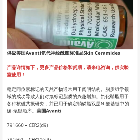
供应美国Avanti
氘代神经酰胺标准品Skin Ceramides
产品详情如下，更多产品价格和货期，请来电咨询，供实验
室使用！
稳定同位素标记的天然产物通常用于阐明结构。脂质组学领
域的成功导致人们对氘标记脂质的兴趣增加。氘化鞘脂用于
各种核磁共振研究，并已用于确定鞘磷脂双层N-酰基链中的
碳-氘键顺序。
美国
Avanti
791660 – CER2(d9)
791661 – CER10(d9)