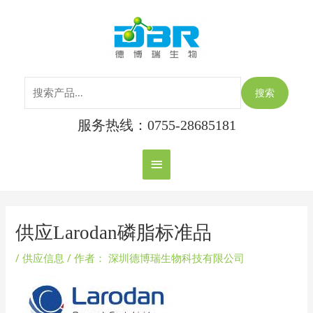
跳
搜
主
至
索：
内
菜
容
单
搜索
服务热线：0755-28685181
Post
navigation
供应Larodan磷脂标准品
/
供应信息
/ 作者：
深圳德博瑞生物科技有限公司