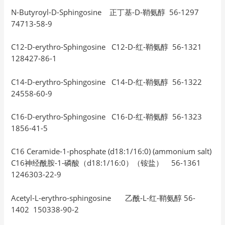
N-Butyroyl-D-Sphingosine 正丁基-D-鞘氨醇 56-1297
74713-58-9
C12-D-erythro-Sphingosine C12-D-红-鞘氨醇 56-1321
128427-86-1
C14-D-erythro-Sphingosine C14-D-红-鞘氨醇 56-1322
24558-60-9
C16-D-erythro-Sphingosine C16-D-红-鞘氨醇 56-1323
1856-41-5
C16 Ceramide-1-phosphate (d18:1/16:0) (ammonium salt)
C16神经酰胺-1-磷酸（d18:1/16:0）（铵盐） 56-1361
1246303-22-9
Acetyl-L-erythro-sphingosine 乙酰-L-红-鞘氨醇 56-
1402 150338-90-2