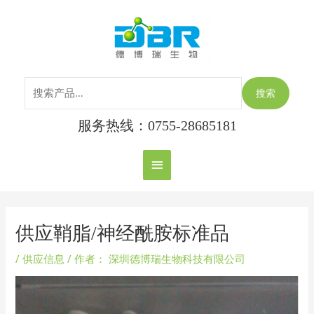
跳
搜
主
至
索：
内
菜
容
单
搜索
服务热线：0755-28685181
Post
navigation
供应鞘脂/神经酰胺标准品
/
供应信息
/ 作者：
深圳德博瑞生物科技有限公司