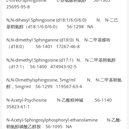
25695-95-8
N,N-dihexyl Sphingosine (d18:1/6:0/6:0) N、 N-二己
基鞘氨醇（d18:1/6:0/6:0） 56-1298 NA
N,N-dimethyl Sphinganine (d18:0) N、 N-二甲基蝶呤
（d18:0） 56-1401 17267-46-8
N,N-dimethyl Sphingosine (d17:1) N、 N-二甲基鞘氨醇
（d17:1） 56-1400 474943-92-5
N,N-Dimethylsphingosine, 5mg/ml N、 N-二甲基鞘氨
醇，5mg/ml 56-1299 119567-63-4
N-Acetyl-Psychosine N-乙酰精神碱 56-1140
35823-61-1
N-Acetyl-Sphingosylphosphoryl-ethanolamine N-乙酰-
鞘氨醇磷酰乙醇胺 56-1095 NA