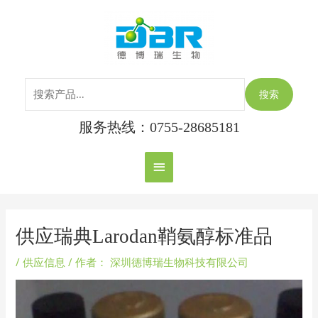
跳
搜
主
至
索：
内
菜
容
单
搜索
服务热线：0755-28685181
Post
navigation
供应瑞典Larodan鞘氨醇标准品
/
供应信息
/ 作者：
深圳德博瑞生物科技有限公司