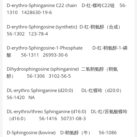
D-erythro-Sphinganine C22 chain D-红-蝶呤C22链 56-
1310 1428630-19-6
D-erythro-Sphingosine (synthetic) D-红-鞘氨醇（合成）
56-1302 123-78-4
D-erythro-Sphingosine-1-Phosphate D-红-鞘氨醇-1-磷
酸 56-1311 26993-30-6
Dihydrosphingosine (sphinganine) 二氢鞘氨醇（鞘氨
醇） 56-1306 3102-56-5
DL-erythro Sphinganine (d20:0) DL-红蝶呤（d20:0）
56-1420 NA
DL-erythro/threo Sphinganine (d16:0) DL-红/苏氨酸蝶呤
（d16:0） 56-1416 50731-08-3
D-Sphingosine (bovine) D-鞘氨醇（牛） 56-1086