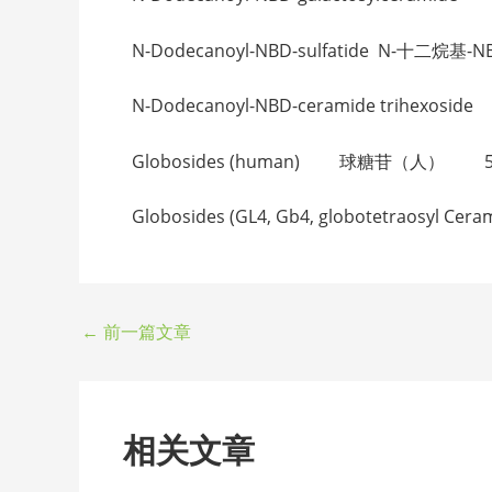
N-Dodecanoyl-NBD-sulfatide N-十二烷基
N-Dodecanoyl-NBD-ceramide trihex
Globosides (human) 球糖苷（人） 56
Globosides (GL4, Gb4, globotetraos
←
前一篇文章
相关文章