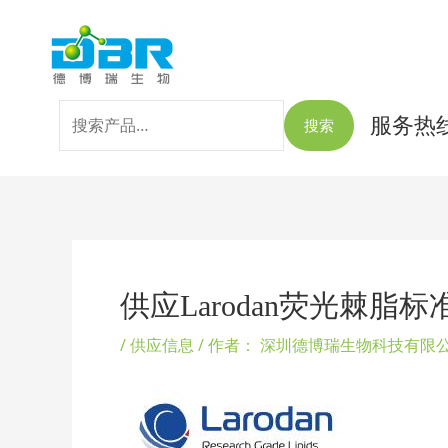
跳
搜
至
索：
内
容
服务热线：
搜索
Post
navigation
供应Larodan荧光棘脂标
/
供应信息
/ 作者：
深圳德博瑞生物科技有限