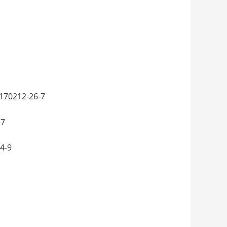
70212-26-7
-7
4-9