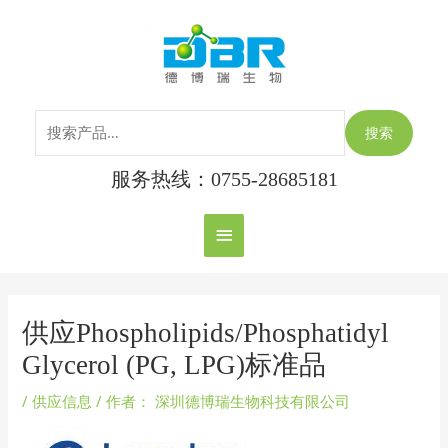
跳
搜
主
至
索：
内
菜
容
单
搜索
服务热线：0755-28685181
Post
navigation
供应Phospholipids/Phosphatidyl
Glycerol (PG, LPG)标准品
/
供应信息
/ 作者：
深圳德博瑞生物科技有限公司