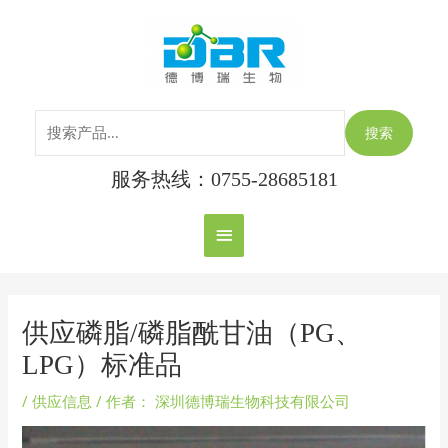
跳
搜
主
至
索：
内
菜
容
单
搜索
服务热线：0755-28685181
Post
navigation
供应磷脂/磷脂酰甘油（PG、
LPG）标准品
/
供应信息
/ 作者：
深圳德博瑞生物科技有限公司