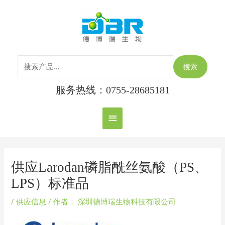
跳
搜
主
至
索：
内
菜
容
单
搜索
服务热线：0755-28685181
Post
navigation
供应Larodan磷脂酰丝氨酸（PS、
LPS）标准品
/
供应信息
/ 作者：
深圳德博瑞生物科技有限公司