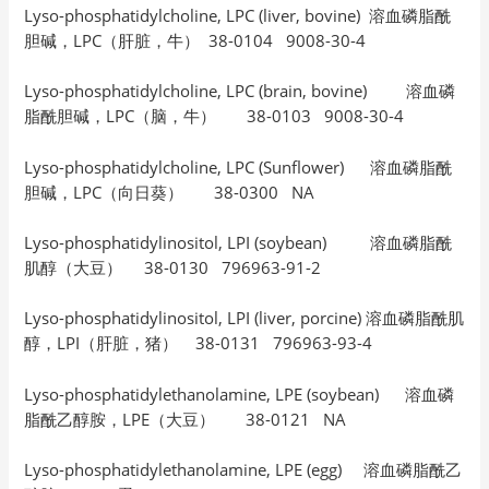
Lyso-phosphatidylcholine, LPC (liver, bovine) 溶血磷脂酰
胆碱，LPC（肝脏，牛） 38-0104 9008-30-4
Lyso-phosphatidylcholine, LPC (brain, bovine) 溶血磷
脂酰胆碱，LPC（脑，牛） 38-0103 9008-30-4
Lyso-phosphatidylcholine, LPC (Sunflower) 溶血磷脂酰
胆碱，LPC（向日葵） 38-0300 NA
Lyso-phosphatidylinositol, LPI (soybean) 溶血磷脂酰
肌醇（大豆） 38-0130 796963-91-2
Lyso-phosphatidylinositol, LPI (liver, porcine) 溶血磷脂酰肌
醇，LPI（肝脏，猪） 38-0131 796963-93-4
Lyso-phosphatidylethanolamine, LPE (soybean) 溶血磷
脂酰乙醇胺，LPE（大豆） 38-0121 NA
Lyso-phosphatidylethanolamine, LPE (egg) 溶血磷脂酰乙