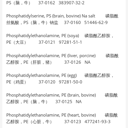
PS（脑，牛） 37-0162 383907-32-2
Phosphatidylserine, PS (brain, bovine) Na salt 磷脂酰
丝氨酸，PS（脑，牛）钠盐 37-0160 51446-62-9
Phosphatidylethanolamine, PE (soya) 磷脂酰乙醇胺，
PE（大豆） 37-0121 97281-51-1
Phosphatidylethanolamine, PE (liver, porcine) 磷脂酰
乙醇胺，PE（肝脏，猪） 37-0126 NA
Phosphatidylethanolamine, PE (egg) 磷脂酰乙醇胺，
PE（鸡蛋） 37-0120 97281-50-0
Phosphatidylethanolamine, PE (brain, bovine) 磷脂酰
乙醇胺，PE（脑，牛） 37-0125 NA
Phosphatidylethanolamine, PE (heart, bovine) 磷脂酰
乙醇胺，PE（心脏，牛） 37-0123 477241-93-3