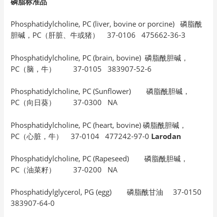
磷脂标准品
Phosphatidylcholine, PC (liver, bovine or porcine) 磷脂酰
胆碱，PC（肝脏、牛或猪） 37-0106 475662-36-3
Phosphatidylcholine, PC (brain, bovine) 磷脂酰胆碱，
PC（脑，牛） 37-0105 383907-52-6
Phosphatidylcholine, PC (Sunflower) 磷脂酰胆碱，
PC（向日葵） 37-0300 NA
Phosphatidylcholine, PC (heart, bovine) 磷脂酰胆碱，
PC（心脏，牛） 37-0104 477242-97-0
Larodan
Phosphatidylcholine, PC (Rapeseed) 磷脂酰胆碱，
PC（油菜籽） 37-0200 NA
Phosphatidylglycerol, PG (egg) 磷脂酰甘油 37-0150
383907-64-0