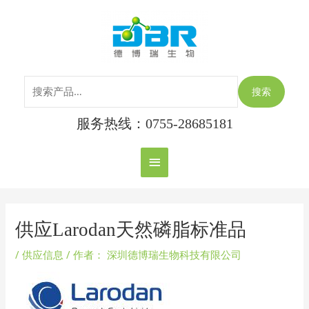
跳
搜
主
至
索：
内
菜
容
单
搜索
服务热线：0755-28685181
Post
navigation
供应Larodan天然磷脂标准品
/
供应信息
/ 作者：
深圳德博瑞生物科技有限公司