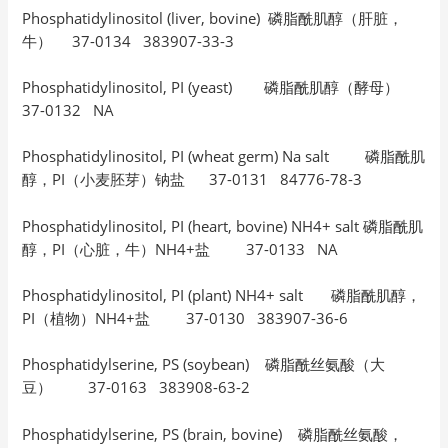
Phosphatidylinositol (liver, bovine) 磷脂酰肌醇（肝脏，
牛） 37-0134 383907-33-3
Phosphatidylinositol, PI (yeast) 磷脂酰肌醇（酵母）
37-0132 NA
Phosphatidylinositol, PI (wheat germ) Na salt 磷脂酰肌
醇，PI（小麦胚芽）钠盐 37-0131 84776-78-3
Phosphatidylinositol, PI (heart, bovine) NH4+ salt 磷脂酰肌
醇，PI（心脏，牛）NH4+盐 37-0133 NA
Phosphatidylinositol, PI (plant) NH4+ salt 磷脂酰肌醇，
PI（植物）NH4+盐 37-0130 383907-36-6
Phosphatidylserine, PS (soybean) 磷脂酰丝氨酸（大
豆） 37-0163 383908-63-2
Phosphatidylserine, PS (brain, bovine) 磷脂酰丝氨酸，