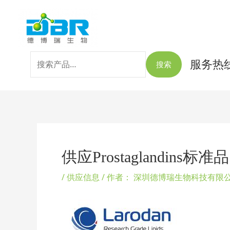
跳
搜
至
索：
内
容
服务热线：
搜索
Post
navigation
供应Prostaglandins标准品
/
供应信息
/ 作者：
深圳德博瑞生物科技有限