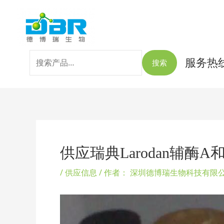
跳
搜
至
索：
内
容
服务热线：
搜索
Post
navigation
供应瑞典Larodan辅酶
/
供应信息
/ 作者：
深圳德博瑞生物科技有限