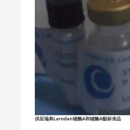
供应瑞典Larodan
辅酶A
和辅酶A
酯标准品