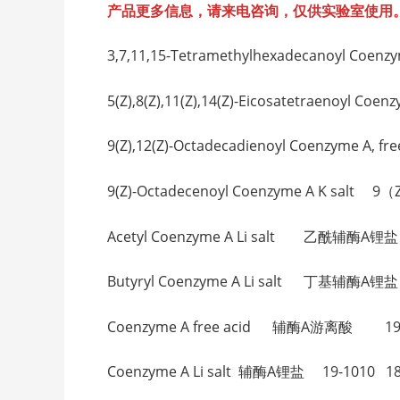
产品更多信息，请来电咨询，仅供实验室使用
3,7,11,15-Tetramethylhexadecanoyl 
5(Z),8(Z),11(Z),14(Z)-Eicosatetrae
9(Z),12(Z)-Octadecadienoyl Coenzy
9(Z)-Octadecenoyl Coenzyme A K sal
Acetyl Coenzyme A Li salt 乙酰辅酶A锂盐 
Butyryl Coenzyme A Li salt 丁基辅酶A锂盐
Coenzyme A free acid 辅酶A游离酸 19-1
Coenzyme A Li salt 辅酶A锂盐 19-1010 18