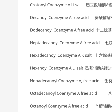
Crotonyl Coenzyme A Li salt 巴豆酰辅酶
Decanoyl Coenzyme A free acid 癸酰
Dodecanoyl Coenzyme A free acid 
Heptadecanoyl Coenzyme A free aci
Hexadecanoyl Coenzyme A K salt 十六烷
Hexanoyl Coenzyme A Li salt 己基辅酶A锂盐
Nonadecanoyl Coenzyme A, free acid
Octadecanoyl Coenzyme A free aci
Octanoyl Coenzyme A free acid 辛醇