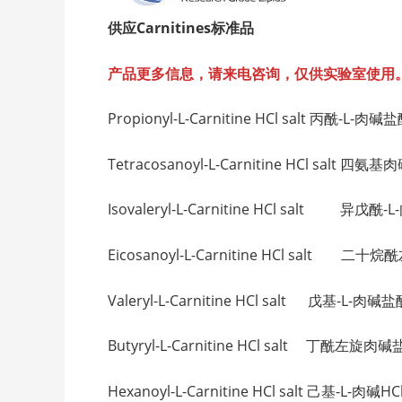
供应Carnitines
标准品
产品更多信息，请来电咨询，仅供实验室使用
Propionyl-L-Carnitine HCl salt 丙酰-L-
Tetracosanoyl-L-Carnitine HCl salt 
Isovaleryl-L-Carnitine HCl salt 异戊酰
Eicosanoyl-L-Carnitine HCl salt 二
Valeryl-L-Carnitine HCl salt 戊基-L-肉
Butyryl-L-Carnitine HCl salt 丁酰左旋肉
Hexanoyl-L-Carnitine HCl salt 己基-L-肉碱HC