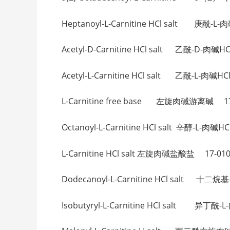
Heptanoyl-L-Carnitine HCl salt 庚酰-
Acetyl-D-Carnitine HCl salt 乙酰-D-肉碱
Acetyl-L-Carnitine HCl salt 乙酰-L-肉碱HC
L-Carnitine free base 左旋肉碱游离碱 17-
Octanoyl-L-Carnitine HCl salt 辛醇-L-肉碱HC
L-Carnitine HCl salt 左旋肉碱盐酸盐 17-010
Dodecanoyl-L-Carnitine HCl salt 十
Isobutyryl-L-Carnitine HCl salt 异丁酰-