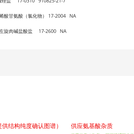
碱锂盐 17-0310 910825-21-7
 L-花生四烯酸甘氨酸（氯化物） 17-2004 NA
 十六烷酰左旋肉碱盐酸盐 17-2600 NA
p（提供结构纯度确认图谱）
供应氨基酸杂质