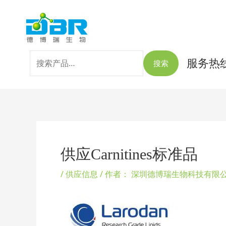
跳
搜
至
索：
内
容
服务热线：
搜索
Post
navigation
供应Carnitines标准品
/
供应信息
/ 作者：
深圳德博瑞生物科技有限