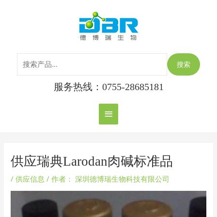
跳
搜
主
至
索：
内
菜
容
单
搜索
服务热线：0755-28685181
Post
navigation
供应瑞典Larodan肉碱标准品
/
供应信息
/ 作者：
深圳德博瑞生物科技有限公司