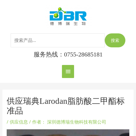
跳
搜
主
至
索：
内
菜
容
单
搜索
服务热线：0755-28685181
Post
navigation
供应瑞典Larodan脂肪酸二甲酯标
准品
/
供应信息
/ 作者：
深圳德博瑞生物科技有限公司