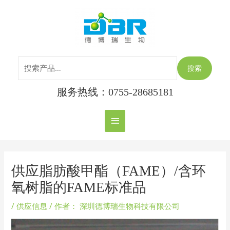
跳
搜
主
至
索：
内
菜
容
单
搜索
服务热线：0755-28685181
Post
navigation
供应脂肪酸甲酯（FAME）/含环
氧树脂的FAME标准品
/
供应信息
/ 作者：
深圳德博瑞生物科技有限公司