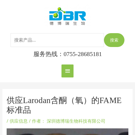
跳
搜
主
至
索：
内
菜
容
单
搜索
服务热线：0755-28685181
Post
navigation
供应Larodan含酮（氧）的FAME
标准品
/
供应信息
/ 作者：
深圳德博瑞生物科技有限公司